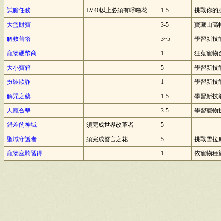
試膽任務
LV40以上必須有呼嚕花
1-5
挑戰你的
大盜財寶
3-5
寶藏山高
解救普塔
3~5
學習新技能
寵物硬幣商
1
狂蒐寵物金
大小寶箱
5
學習新技
扮裝欺詐
1
學習新技
解咒之藥
1-5
學習新技
人寵合擊
3-5
學習寵物
錯差的神域
須完成世界改革者
5
聖域守護者
須完成誓言之花
5
挑戰雪拉
寵物座騎習得
1
依寵物種