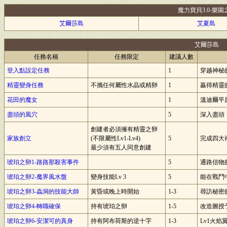
魔力寶貝3.0-樂園
艾爾莎島
艾夏島
艾爾莎島
任務名稱
任務限定
建議人數
登入點設定任務
1
穿越神秘
精靈變身任務
不攜任何屬性水晶或精卵
1
贏得精靈
花田的魔女
1
溫迪爾平
盡頭的風穴
5
深入盡頭，
創建者必須擁有精靈之卵
家族創立
(不限屬性Lv1-Lv4)
5
完成四大
最少須有五人同意創建
琥珀之卵1-路路那殺害事件
5
通路信物
琥珀之卵2-魔界風水盤
變身技能Lv 3
5
能在戰鬥
琥珀之卵3-蟲洞的技能大師
黃昏或晚上時開始
1-3
尋訪秘密
琥珀之卵4-轉職確保
持有琥珀之卵
1-5
改造圖授
琥珀之卵6-安潔可的真身
持有阿布荷斯的逆十字
1-3
Lv1火焰翼