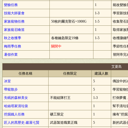
變臉任務
1
能改變臉
技能大師宴會
1-3
學習新技
家族寵物任務
50枚約爾克聖石+1000G
1-5
收集聖石
家族寵召喚笛
1
取得家族
秋之收獲季
各種鑰匙限定19條
1-5
收穫賺錢季
梅雨季任務
關閉中
季節性任
暑假作業
替阿帝完
艾夏島
任務名稱
任務限定
建議人數
冰室
5
傳說中的
帶寵散步
5
學習寵物技
失眠的森林美女
不能組隊打王
1-3
打倒夢魔，
哈絲塔家清垃圾
1
幫手清垃
挖掘鐵人任務
礦工限定
1
擁有"挖掘
匠人的黑歷史-巖屋七賢
武器製造職業正職
5
新的武器合