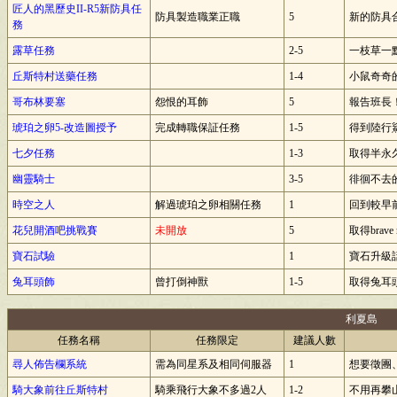
匠人的黑歷史II-R5新防具任
防具製造職業正職
5
新的防具合
務
露草任務
2-5
一枝草一點
丘斯特村送藥任務
1-4
小鼠奇奇的
哥布林要塞
怨恨的耳飾
5
報告班長！
琥珀之卵5-改造圖授予
完成轉職保証任務
1-5
得到陸行
七夕任務
1-3
取得半永
幽靈騎士
3-5
徘徊不去的
時空之人
解過琥珀之卵相關任務
1
回到較早
花兒開酒吧挑戰賽
未開放
5
取得brav
寶石試驗
1
寶石升級
兔耳頭飾
曾打倒神獸
1-5
取得兔耳
利夏島
任務名稱
任務限定
建議人數
尋人佈告欄系統
需為同星系及相同伺服器
1
想要徵團
騎大象前往丘斯特村
騎乘飛行大象不多過2人
1-2
不用再攀山