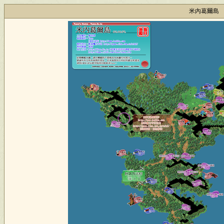
米內葛爾島