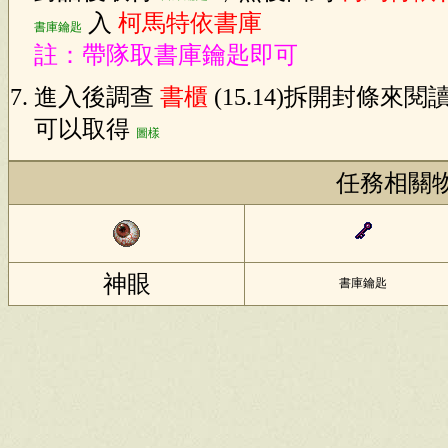
入
柯馬特依書庫
書庫鑰匙
註：帶隊取書庫鑰匙即可
進入後調查
書櫃
(15.14)拆開封條來
可以取得
圖樣
任務相關
神眼
書庫鑰匙