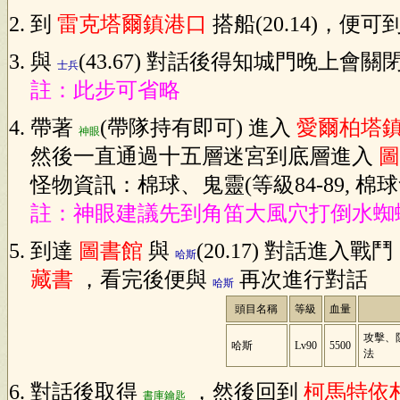
到
雷克塔爾鎮港口
搭船(20.14)，便可
與
(43.67) 對話後得知城門晚上會
士兵
註：此步可省略
帶著
(帶隊持有即可) 進入
愛爾柏塔
神眼
然後一直通過十五層迷宮到底層進入
圖
怪物資訊：棉球、鬼靈(等級84-89, 棉
註：神眼建議先到角笛大風穴打倒水蜘
到達
圖書館
與
(20.17) 對話進入戰
哈斯
藏書
，看完後便與
再次進行對話
哈斯
頭目名稱
等級
血量
攻擊、
哈斯
Lv90
5500
法
對話後取得
，然後回到
柯馬特依
書庫鑰匙