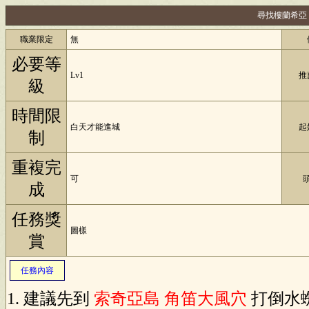
尋找樓蘭希亞
職業限定
無
必要等
Lv1
推
級
時間限
白天才能進城
起
制
重複完
可
成
任務獎
圖樣
賞
任務內容
建議先到
索奇亞島
角笛大風穴
打倒水