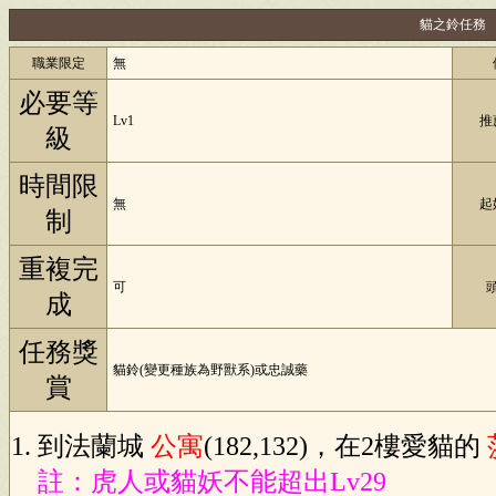
貓之鈴任務
職業限定
無
必要等
Lv1
推
級
時間限
無
起
制
重複完
可
成
任務獎
貓鈴(變更種族為野獸系)或忠誠藥
賞
到法蘭城
公寓
(182,132)，在2樓愛貓的
註：虎人或貓妖不能超出Lv29