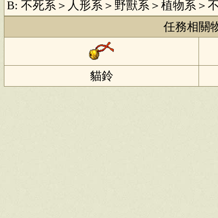
B: 不死系＞人形系＞野獸系＞植物系＞
任務相關
貓鈴