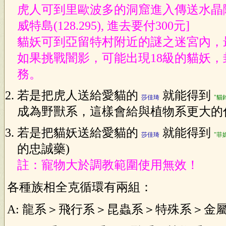
虎人可到里歐波多的洞窟進入傳送水晶
威特島(128.295), 進去要付300元]
貓妖可到亞留特村附近的謎之迷宮內，
如果挑戰闇影，可能出現18級的貓妖，
務。
若是把虎人送給愛貓的
就能得到
莎佳琦
"貓
成為野獸系，這樣會給與植物系更大的
若是把貓妖送給愛貓的
就能得到
莎佳琦
"菲
的忠誠藥)
註：寵物大於調教範圍使用無效！
各種族相全克循環有兩組：
A: 龍系＞飛行系＞昆蟲系＞特殊系＞金