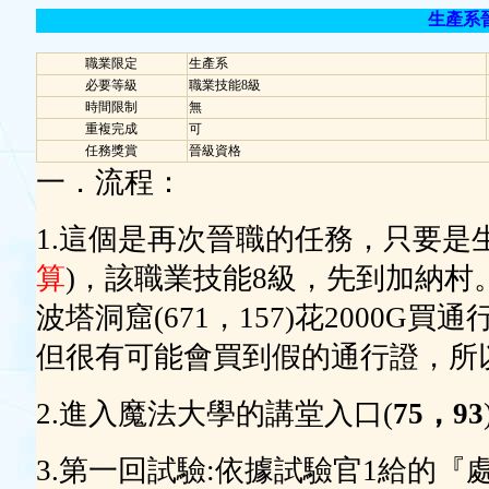
生產系晉
職業限定
生產系
必要等級
職業技能8級
時間限制
無
重複完成
可
任務獎賞
晉級資格
一．流程：
1.這個是再次晉職的任務，只要是
算
)，該職業技能8級，先到加納村
波塔洞窟(671，157)花2000
但很有可能會買到假的通行證，所以
2.進入魔法大學的講堂入口(
75，93
3.第一回試驗:依據試驗官1給的