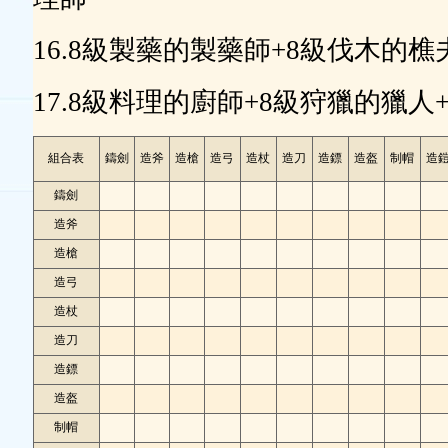
16.8級製藥的製藥師+8級伐木的
17.8級料理的廚師+8級狩獵的獵
組合表
鑄劍
造斧
造槍
造弓
造杖
造刀
造鏢
造盔
制帽
造
鑄劍
造斧
造槍
造弓
造杖
造刀
造鏢
造盔
制帽