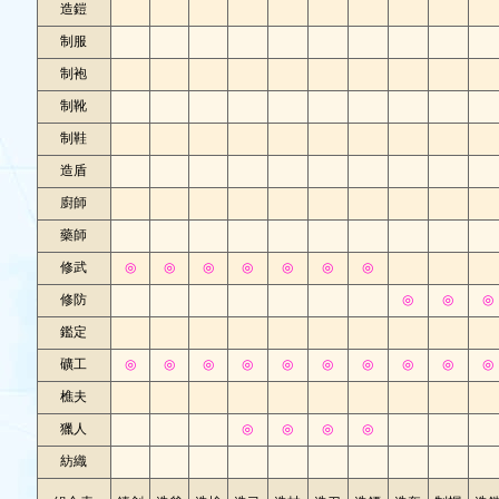
造鎧
制服
制袍
制靴
制鞋
造盾
廚師
藥師
修武
◎
◎
◎
◎
◎
◎
◎
修防
◎
◎
◎
鑑定
礦工
◎
◎
◎
◎
◎
◎
◎
◎
◎
◎
樵夫
獵人
◎
◎
◎
◎
紡織