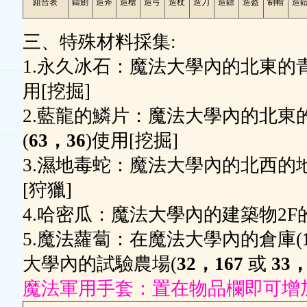
組合表
鑄劍
造斧
造槍
造弓
造杖
造刀
造鏢
造盔
制帽
造
三、特殊材料採集:
1.永久冰石：魔法大學內的北東的
用[挖掘]
2.藍龍的鱗片：魔法大學內的北東
(
63，36
)使用[挖掘]
3.濕地毒蛇：魔法大學內的北西的
[狩獵]
4.哈密瓜：魔法大學內的建築物2F
5.魔法蘿蔔：在魔法大學內的倉庫(
大學內的試驗農場(
32，167
或
33，
魔法軍用手套：置在物品欄即可增