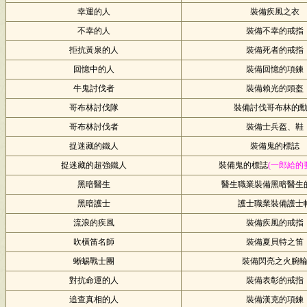
幸運的人
裝備疾風之衣
不幸的人
裝備不幸的戒指
拒抗黃泉的人
裝備死者的戒指
回憶中的人
裝備回憶的項鍊
牛鬼討伐者
裝備賴光的頭盔
哥布林討伐隊
裝備討伐哥布林的
哥布林討伐者
裝備士兵盔、鞋
捉迷藏的鐵人
裝備鬼的標誌
捉迷藏的超強鐵人
裝備鬼的標誌
(一郎給的
黑暗醫生
醫生職業裝備黑暗醫生
黑暗護士
護士職業裝備護士
流浪的疾風
裝備疾風的戒指
吹橫笛名師
裝備夏貝特之笛
蜥蜴戰士團
裝備閃亮之火腕
對抗命運的人
裝備表彰的戒指
追查真相的人
裝備漢克的項鍊