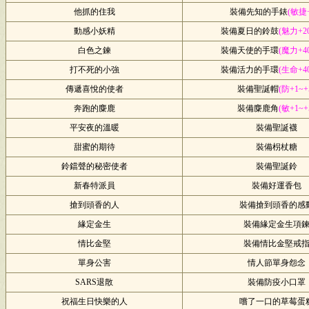
他抓的住我
裝備先知的手錶
(敏捷+
動感小妖精
裝備夏日的鈴鼓
(魅力+20
白色之鍊
裝備天使的手環
(魔力+40
打不死的小強
裝備活力的手環
(生命+40
傳遞喜悅的使者
裝備聖誕帽
(防+1~+
奔跑的麋鹿
裝備麋鹿角
(敏+1~+
平安夜的溫暖
裝備聖誕襪
甜蜜的期待
裝備枴杖糖
鈴鐺聲的秘密使者
裝備聖誕鈴
新春特派員
裝備好運香包
搶到頭香的人
裝備搶到頭香的感
緣定金生
裝備緣定金生項
情比金堅
裝備情比金堅戒
單身公害
情人節單身怨念
SARS退散
裝備防疫小口罩
祝福生日快樂的人
嚐了一口的草莓蛋