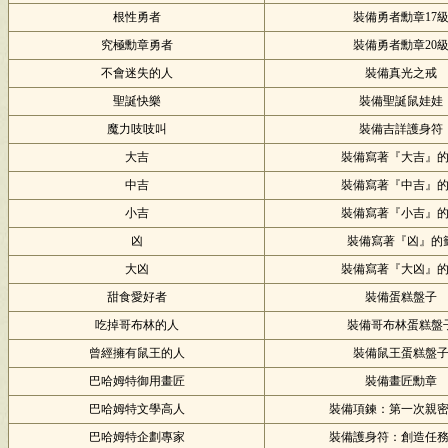
根性勇者
裝備勇者勳章17
究極勳章勇者
裝備勇者勳章20
不會迷失的人
裝備真光之戒
聖誕快樂
裝備聖誕鼠娃娃
魔力吱吱叫
裝備吉詳護身符
大吉
裝備寫著『大吉』
中吉
裝備寫著『中吉』
小吉
裝備寫著『小吉』
凶
裝備寫著『凶』的
大凶
裝備寫著『大凶』
甜食愛好者
裝備蛋糕盤子
吃掉哥布林的人
裝備哥布林蛋糕盤
曾經擁有鼠王的人
裝備鼠王蛋糕盤
巴哈姆特御用畫匠
裝備畫匠勳章
巴哈姆特文學高人
裝備項鍊：第一次親
巴哈姆特企劃專家
裝備護身符：創造任