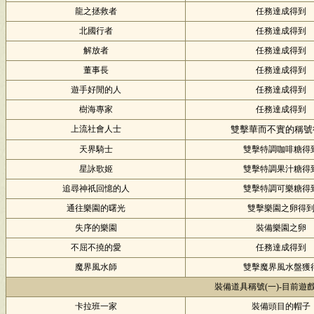
龍之拯救者
任務達成得到
北國行者
任務達成得到
解放者
任務達成得到
董事長
任務達成得到
遊手好閒的人
任務達成得到
樹海專家
任務達成得到
上流社會人士
雙擊華而不實的稱號
天界騎士
雙擊特調咖啡糖得
星詠歌姬
雙擊特調果汁糖得
追尋神祇回憶的人
雙擊特調可樂糖得
通往樂園的曙光
雙擊樂園之卵得
失序的樂園
裝備樂園之卵
不屈不撓的愛
任務達成得到
魔界風水師
雙擊魔界風水盤獲
裝備道具稱號(一)-目前遊
卡拉班一家
裝備頭目的帽子