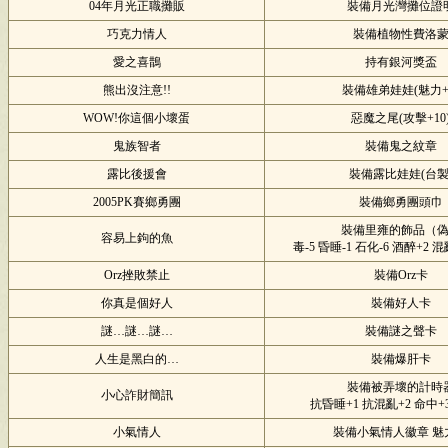
04年月光正職攤販
裝備月光灣攤位證
巧克力情人
裝備植物性費洛
愛之喜鵲
持有銀河獎盃
熊出沒注意!!
裝備雄弟娃娃(魅力+
WOW!你這個小壞蛋
惡魔之尾(攻擊+10
鬼族智者
裝備鬼之紋章
露比後援會
裝備露比娃娃(台製
2005PK賽鄉勇團
裝備鄉勇團頭巾
裝備里雍的飾品（
容易上鉤的魚
毒-5 昏睡-1 石化-6 酒醉+2 混
Orz挫敗禁止
裝備Orz卡
你真是個好人
裝備好人卡
謎…謎…謎…
裝備謎之聲卡
人生是黑白的…
裝備爆肝卡
裝備被弄壞的計時
小心詐財簡訊
抗昏睡+1 抗混亂+2 命中+3
小氣情人
裝備小氣情人徽章 魅力