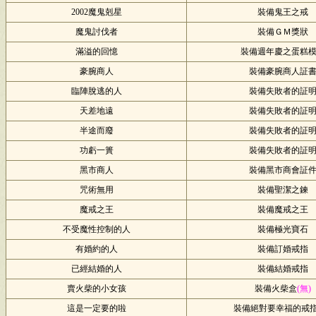
2002魔鬼剋星
裝備鬼王之戒
魔鬼討伐者
裝備ＧＭ獎狀
滿溢的回憶
裝備週年慶之蛋糕
豪腕商人
裝備豪腕商人証
臨陣脫逃的人
裝備失敗者的証
天差地遠
裝備失敗者的証
半途而廢
裝備失敗者的証
功虧一簣
裝備失敗者的証
黑市商人
裝備黑市商會証
咒術無用
裝備聖潔之鍊
魔戒之王
裝備魔戒之王
不受魔性控制的人
裝備極光寶石
有婚約的人
裝備訂婚戒指
已經結婚的人
裝備結婚戒指
賣火柴的小女孩
裝備火柴盒
(無)
這是一定要的啦
裝備絕對要幸福的戒