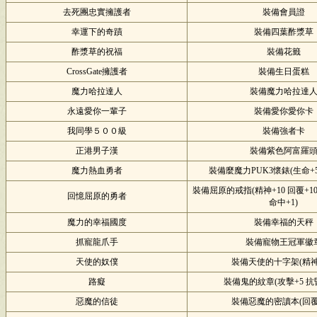
去死團忠實擁護者
裝備會員證
幸運下的奇蹟
裝備四葉酢漿草
酢漿草的祝福
裝備花籤
CrossGate擁護者
裝備生日蛋糕
魔力哈拉達人
裝備魔力哈拉達
永遠愛你一輩子
裝備愛你愛你卡
我同學５００級
裝備強者卡
正港男子漢
裝備紫色阿富羅
魔力熱血勇者
裝備麼魔力PUK3懷錶(生命+50
裝備屈原的戒指(精神+10 回覆+10
回憶屈原的勇者
命中+1)
魔力的幸福國度
裝備幸福的天秤
抓寵龍爪手
裝備寵物王冠軍徽
天使的奴僕
裝備天使的十字架(精神+
路癡
裝備鬼的紋章(攻擊+5 抗昏
惡魔的信徒
裝備惡魔的密讀本(回覆+