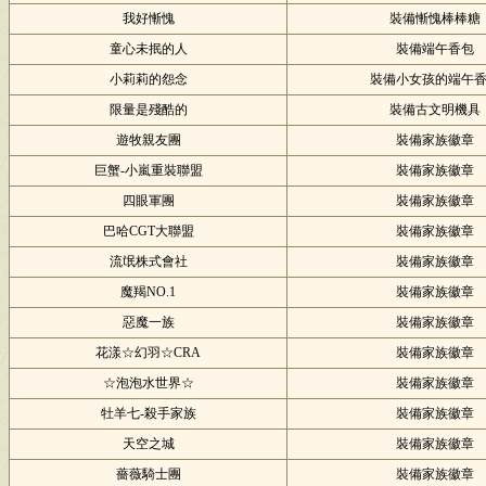
我好慚愧
裝備慚愧棒棒糖
童心未抿的人
裝備端午香包
小莉莉的怨念
裝備小女孩的端午
限量是殘酷的
裝備古文明機具
遊牧親友團
裝備家族徽章
巨蟹-小嵐重裝聯盟
裝備家族徽章
四眼軍團
裝備家族徽章
巴哈CGT大聯盟
裝備家族徽章
流氓株式會社
裝備家族徽章
魔羯NO.1
裝備家族徽章
惡魔一族
裝備家族徽章
花漾☆幻羽☆CRA
裝備家族徽章
☆泡泡水世界☆
裝備家族徽章
牡羊七-殺手家族
裝備家族徽章
天空之城
裝備家族徽章
薔薇騎士團
裝備家族徽章