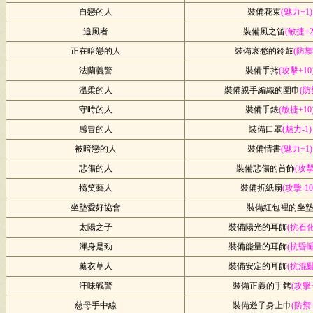
自戀的人
裝備花束
(魅力+1)
追風者
裝備風之笛
(敏捷+2
正在暗戀的人
裝備哀愁的鈴鼓
(防禦
法蘭義警
裝備手拷
(攻擊+10
溫柔的人
裝備親手編織的圍巾
(防
守時的人
裝備手錶
(敏捷+10
感冒的人
裝備口罩
(魅力-1)
被暗戀的人
裝備情書
(魅力+1)
悲傷的人
裝備悲傷的首飾
(攻擊
搞笑藝人
裝備折紙扇
(攻擊-10
坐墊愛好協會
裝備紅包裡的坐
太陽之子
裝備陽光的耳飾
(抗石化
渾身是勁
裝備能量的耳飾
(抗昏睡
薰衣草人
裝備安定的耳飾
(抗混亂
汗味戰警
裝備正義的手銬
(攻擊+
慈母手中線
裝備遊子身上巾
(防禦+