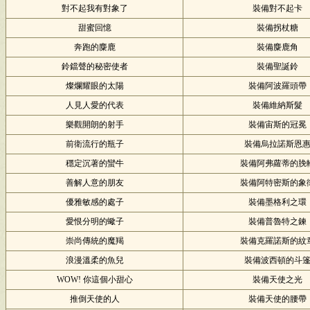
對不起我有對象了
裝備對不起卡
甜蜜回憶
裝備拐杖糖
奔跑的麋鹿
裝備麋鹿角
鈴鐺聲的秘密使者
裝備聖誕鈴
燦爛耀眼的太陽
裝備阿波羅頭帶
人見人愛的代表
裝備維納斯髮
樂觀開朗的射手
裝備宙斯的冠冕
前衛流行的瓶子
裝備烏拉諾斯恩
穩定沉著的蠻牛
裝備阿弗蘿蒂的脕
善解人意的朋友
裝備阿特密斯的象
優雅敏感的處子
裝備墨格利之環
愛恨分明的蠍子
裝備普魯特之鍊
崇尚傳統的魔羯
裝備克羅諾斯的紋
浪漫溫柔的魚兒
裝備波西頓的斗
WOW! 你這個小甜心
裝備天使之光
推倒天使的人
裝備天使的腰帶