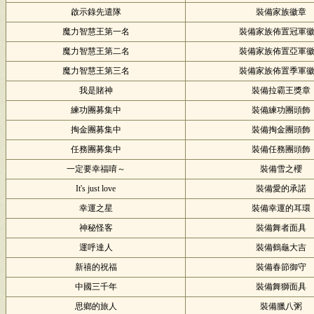
啟示錄先遣隊
裝備家族徽章
魔力智慧王第一名
裝備家族佈置冠軍
魔力智慧王第二名
裝備家族佈置亞軍
魔力智慧王第三名
裝備家族佈置季軍
我是賭神
裝備拉霸王獎章
練功團募集中
裝備練功團頭飾
掏金團募集中
裝備掏金團頭飾
任務團募集中
裝備任務團頭飾
一定要幸福唷～
裝備雪之櫻
It's just love
裝備愛的承諾
幸運之星
裝備幸運的耳環
神秘怪客
裝備舞者面具
運呼達人
裝備鶴龜大吉
新禧的祝福
裝備春節御守
中國三千年
裝備舞獅面具
思鄉的旅人
裝備臘八粥