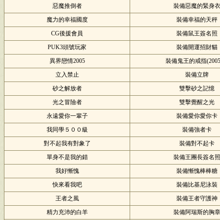
惡魔推倒者
裝備惡魔的緊身
魔力的幸福國度
裝備幸福的天秤
CG後援會員
裝備鼠王簽名照
PUK3頭號玩家
裝備開運招財貓
異界戀情2005
裝備鬼王的戒指(2005
立入禁止
裝備立牌
砂之解放者
雙擊砂之記憶
光之冒險者
雙擊覺醒之光
永遠愛你一輩子
裝備愛你愛你卡
我同學５００級
裝備強者卡
對不起我有對象了
裝備對不起卡
單身不是我的錯
裝備王團長簽名
我好慚愧
裝備慚愧棒棒糖
快來看我吧
裝備比基尼泳裝
王者之風
裝備王者守護神
精力充沛的白羊
裝備阿瑞斯的胸