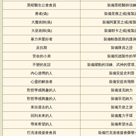
黑暗醫生公會會員
裝備黑暗醫師項
勇者(偽)
裝備
里雍之戒(複製
大魔術師(偽)
裝備
阿夏芙之戒(複製
大巫術師(偽)
裝備
耶卡之戒(複製
暴力斧愛好者
裝備帕魯凱斯的護
反抗期
裝備
隊員之證
苦命的小弟
裝備托德製作的
不變的友誼
裝備躍動的項鍊、武神的臂環
內心迷惘的人
裝備安提史利普
心靈的解放者
裝備安提肯飛斯
對哲學感興趣的人
裝備達克納力
對哲學感興趣的人
裝備菲尼納力
來自過去的人
裝備天使之淚
回到未來的人
裝備魔力手環
帶來希望的人
裝備希望水晶
巴克達後援會會員
裝備巴克達後援會榮譽