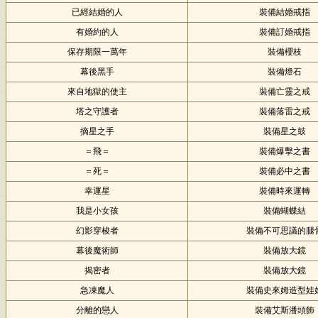
已經結婚的人
裝備結婚戒指
有婚約的人
裝備訂婚戒指
保存期限一萬年
裝備櫻枝
幕後黑手
裝備燈石
來自地獄的使主
裝備亡靈之戒
塔之守護者
裝備落雷之戒
摘星之手
裝備星之鼓
＝飛＝
裝備爆擊之書
＝死＝
裝備必中之書
幸運星
裝備時來運轉
我是小女孩
裝備蝴蝶結
幻影穿梭者
裝備不可思議的腿
幕後魔術師
裝備放大鏡
揭密者
裝備放大鏡
急凍魔人
裝備史來姆造型娃
分離的戀人
裝備艾斯潘頭飾