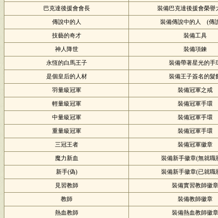
巴克達後援會會長
裝備巴克達後援會榮譽
傳說中的人
裝備傳說中的人 (傳說
技藝的奇才
裝備工具
神人降世
裝備項鍊
永恆的白馬王子
裝備帶著星光的手
是個皇后的人材
裝備王子簽名的髮
羽量級冠軍
裝備冠軍之戒
輕量級冠軍
裝備冠軍手環
中量級冠軍
裝備冠軍手環
重量級冠軍
裝備冠軍手環
三冠王者
裝備冠軍徽章
魔力新血
裝備新手徽章(無就職
新手(偽)
裝備新手徽章(已就職
見習教師
裝備實習教師徽
教師
裝備教師徽章
熱血教師
裝備熱血教師徽