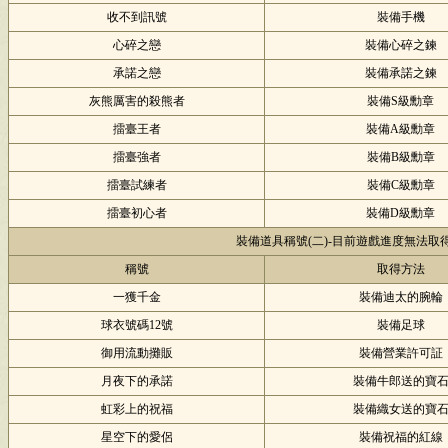
收不到訊號
裝備手機
心碎之戀
裝備心碎之鍊
承諾之戀
裝備承諾之鍊
灰熊厲害的殺熊者
裝備S級勳章
擂臺王者
裝備A級勳章
擂臺強者
裝備B級勳章
擂臺試練者
裝備C級勳章
擂臺初心者
裝備D級勳章
裝備道具稱號(二)-目前遊戲進度無法取
稱號
取得方法
一獲千金
裝備迪太的腕輪
球衣號碼12號
裝備足球
御用流動攤販
裝備營業許可証
月夜下的承諾
裝備牛郎送的寶
虹彩上的祝福
裝備織女送的寶
星空下的愛侶
裝備祝福的紅線