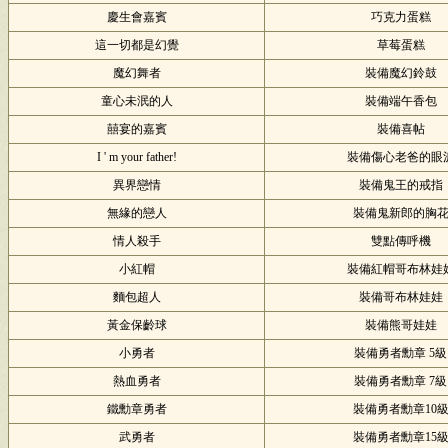
慶生會嘉賓
巧克力蛋糕
這一切都是幻覺
草莓蛋糕
魔幻舞者
裝備魔幻鈴鼓
童心未泯的人
裝備端午香包
囍宴的嘉賓
裝備喜帖
I ' m your father!
裝備傷心老爸的眼
異界戀情
裝備鬼王的戒指
無緣的戀人
裝備鬼新郎的胸
情人殺手
雙點傳呼機
小紅帽
裝備紅帽哥布林娃
麵包超人
裝備哥布林娃娃
黃金保齡球
裝備熊哥娃娃
小勇者
裝備勇者勳章 5級
熱血勇者
裝備勇者勳章 7級
鐵勳章勇者
裝備勇者勳章10
武勇者
裝備勇者勳章15