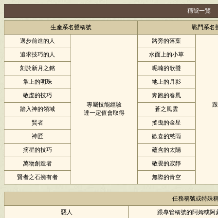
稱號一覽
生產系名聲稱號
戰鬥系名
邁步前進的人
路旁的落葉
追求技巧的人
水面上的小草
刻於新月之銘
呢喃的歌聲
掌上的明珠
地上的月影
敬虔的技巧
奔跑的春風
專屬技能經驗
跟
踏入神的領域
蒼之風雲
達一定值會取得
賢者
搖曳的金星
神匠
歡喜的慈雨
摘星的技巧
蘊含的太陽
萬物創造者
敬畏的寂靜
賢者之石擁有者
無際的青空
任務稱號或特殊
惡人
跟專管稱號的阿姆或阿