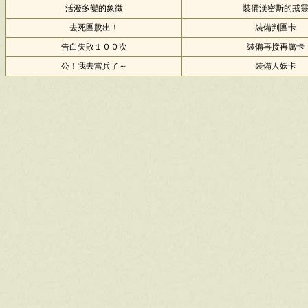
活潑多變的象徵
裝備漢密斯的戒
去死團脫出！
裝備判團卡
告白失敗１００次
裝備再接再厲卡
公！我去當兵了～
裝備人妖卡