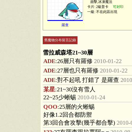
崩擊,冰凍魔法
卡片: 2級普卡
可封印
一級: 不在此區出現
羅查
舊魔物分布留言記錄
雪拉威森塔21~30層
ADE
:26層只有羅修
2010-01-22
ADE
:27層也只有羅修
2010-01-22
ADE
:對不起吼 打錯了 是羅查
2010
某星
:21~30沒有雪人
22~25少蜥蜴
2010-01-24
QOO
:25層的火蜥蜴
好像1.2回合都防禦
第3回合會攻擊(幾乎都合擊)
2010-