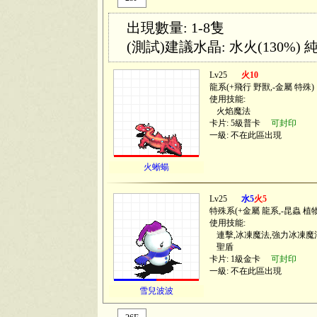
出現數量: 1-8隻
(測試)建議水晶: 水火(130%) 純
Lv25
火10
龍系(
+飛行 野獸,-金屬 特殊
)
使用技能:
火焰魔法
卡片: 5級普卡
可封印
一級: 不在此區出現
火蜥蝪
Lv25
水5
火5
特殊系(
+金屬 龍系,-昆蟲 植
使用技能:
連擊,冰凍魔法,強力冰凍魔
聖盾
卡片: 1級金卡
可封印
一級: 不在此區出現
雪兒波波