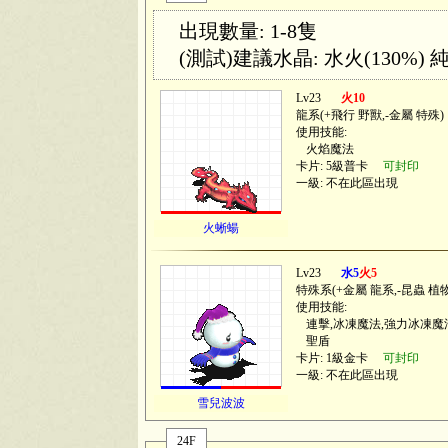
出現數量: 1-8隻
(測試)建議水晶: 水火(130%) 純
Lv23
火10
龍系(
+飛行 野獸,-金屬 特殊
)
使用技能:
火焰魔法
卡片: 5級普卡
可封印
一級: 不在此區出現
火蜥蝪
Lv23
水5
火5
特殊系(
+金屬 龍系,-昆蟲 植
使用技能:
連擊,冰凍魔法,強力冰凍魔
聖盾
卡片: 1級金卡
可封印
一級: 不在此區出現
雪兒波波
24F