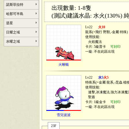
諾斯菲拉特
出現數量: 1-8隻
哈那可半島
(測試)建議水晶: 水火(130%) 純
逆星
Lv22
火10
龍系(
+飛行 野獸,-金屬 特殊
)
日耀之域
使用技能:
水曜之域
火焰魔法
卡片: 5級普卡
可封印
一級: 不在此區出現
火蜥蝪
Lv22
水5
火5
特殊系(
+金屬 龍系,-昆蟲 植
使用技能:
連擊,冰凍魔法,強力冰凍魔
聖盾
卡片: 1級金卡
可封印
一級: 不在此區出現
雪兒波波
23F