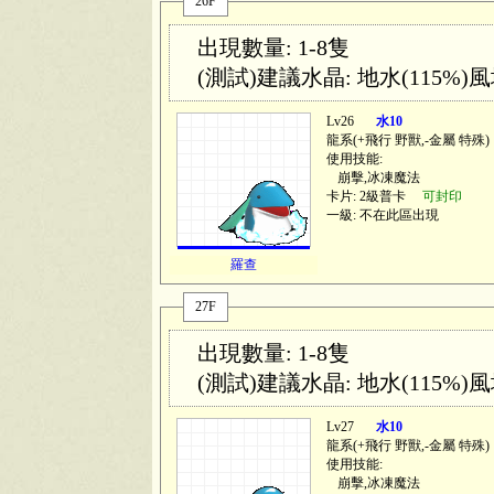
26F
出現數量: 1-8隻
(測試)建議水晶: 地水(115%)風地
Lv26
水10
龍系(
+飛行 野獸,-金屬 特殊
)
使用技能:
崩擊,冰凍魔法
卡片: 2級普卡
可封印
一級: 不在此區出現
羅查
27F
出現數量: 1-8隻
(測試)建議水晶: 地水(115%)風地
Lv27
水10
龍系(
+飛行 野獸,-金屬 特殊
)
使用技能:
崩擊,冰凍魔法