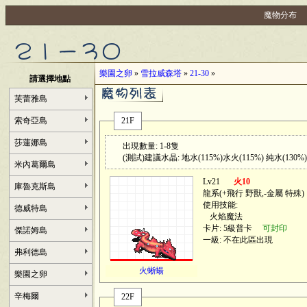
魔物分布
樂園之卵
»
雪拉威森塔
»
21-30
»
請選擇地點
芙蕾雅島
索奇亞島
21F
莎蓮娜島
出現數量: 1-8隻
(測試)建議水晶: 地水(115%)水火(115%) 純水(130%)
米內葛爾島
Lv21
火10
庫魯克斯島
龍系(
+飛行 野獸,-金屬 特殊
)
使用技能:
德威特島
火焰魔法
卡片: 5級普卡
可封印
傑諾姆島
一級: 不在此區出現
弗利德島
火蜥蝪
樂園之卵
辛梅爾
22F