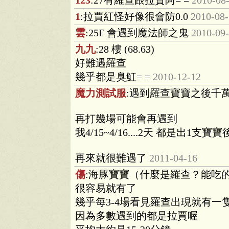
123
:27有羅查跟拉賈阿= =
2010-08
1
:拉賈紅怪好像很會防0.0
2010-08
雲
:25F 會遇到魔法師之鬼
2010-09
九九
:28 樓 (68.63)
好難遇羅查
幾乎都是臭魟= =
2010-12-12
魔力測試服
:遇到羅查寶寶之後千
再打幾場可能會再遇到
我4/15~4/16....2天 都是出1
再來就很難遇了
2011-04-16
傷
:海豚寶寶（什麼是羅查？能吃
很容易就有了
幾乎每3-4場看見羅查出現就有一
因為多數遇到的都是拉賈喔