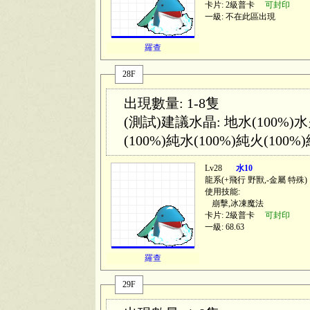
卡片: 2級普卡
可封印
一級: 不在此區出現
羅查
28F
出現數量: 1-8隻
(測試)建議水晶: 地水(100%)水火
(100%)純水(100%)純火(100%)
Lv28
水10
龍系(
+飛行 野獸,-金屬 特殊
)
使用技能:
崩擊,冰凍魔法
卡片: 2級普卡
可封印
一級: 68.63
羅查
29F