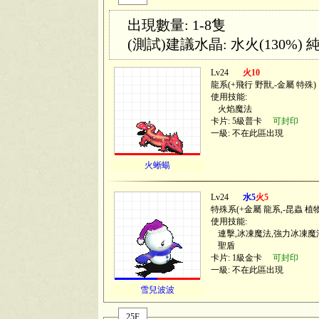
出現數量: 1-8隻
(測試)建議水晶: 水火(130%) 純
Lv24
火10
龍系(
+飛行 野獸,-金屬 特殊
)
使用技能:
火焰魔法
卡片: 5級普卡
可封印
一級: 不在此區出現
火蜥蝪
Lv24
水5
火5
特殊系(
+金屬 龍系,-昆蟲 植
使用技能:
連擊,冰凍魔法,強力冰凍魔
聖盾
卡片: 1級金卡
可封印
一級: 不在此區出現
雪兒波波
25F