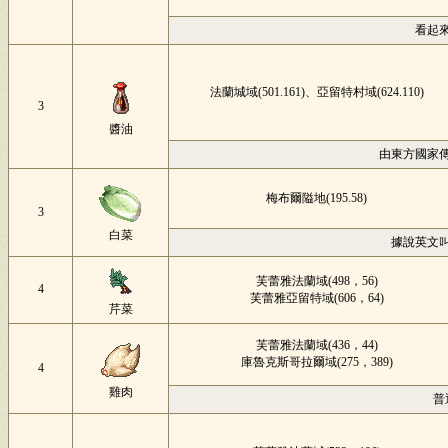
看起
法蘭城域(501.161)、亞留特村域(624.110)
3
醬油
由東方國家
梅布爾隘地(195.58)
3
白菜
據說英文
芙蕾雅法蘭域(498，56)
4
芙蕾雅亞留特域(606，64)
芹菜
芙蕾雅法蘭域(436，44)
庫魯克斯哥拉爾域(275，389)
4
雞肉
普