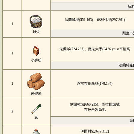
新
法蘭城域(551.163)、奇利村域(297.361)
1
雞蛋
剛生下
法蘭域(724.235)、魔法大學(24.92)miss率極高
1
小麥粉
法蘭特產
1
蓋雷布倫森林(178.174)
神聖米
伊爾村域(660.235)、哥拉爾城域
布拉基姆高地
2
蔥
萬
伊爾村域(679.312)