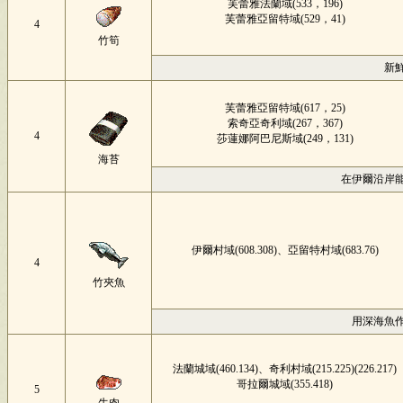
芙蕾雅法蘭域(533，196)
芙蕾雅亞留特域(529，41)
4
竹筍
新
芙蕾雅亞留特域(617，25)
索奇亞奇利域(267，367)
4
莎蓮娜阿巴尼斯域(249，131)
海苔
在伊爾沿岸
伊爾村域(608.308)、亞留特村域(683.76)
4
竹夾魚
用深海魚
法蘭城域(460.134)、奇利村域(215.225)(226.217)
哥拉爾城域(355.418)
5