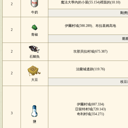
魔法大學內的小屋(55.154)裡面的(10.10)
2
牛奶
剛擠
伊爾村域(590.289)、布拉基姆高地
2
青椒
脆
2
坎那貝拉村域(675.387)
石鯛魚
法蘭城遺跡(119.76)
2
大豆
枝豆
伊爾村域(697.334)
亞留特村域(720.143)
3
奇利村域(354.271)
鹽