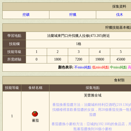
採集資料
挖礦
狩獵
伐木
狩獵技能基本概
學習地點
法蘭城東門口外找獵人拉修(473.205)附近
技能欄
1格
技能等級
1
2
3
4
5
所需經驗
0
1800
7200
19800
45000
顏色表示:
不miss純點
低miss純點
中miss純點
高
食材類
技能等級
食材名稱
採集地點
芙蕾雅全域
番茄換番茄醬方法：法蘭城科特利亞酒吧(219.136)
找櫃檯裡喜歡番茄醬的女孩，用20個番茄兌換一瓶
茄醬
1
蕃茄
番茄醬換小麥粉方法：亞城的(192.108)的食品店，用
瓶蕃茄醬換到16個小麥粉