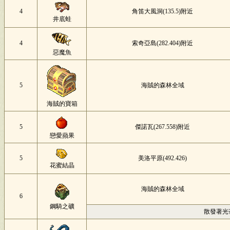
4
角笛大風洞(135.5)附近
井底蛙
4
索奇亞島(282.404)附近
惡魔魚
5
海賊的森林全域
海賊的寶箱
5
傑諾瓦(267.558)附近
戀愛蘋果
5
美洛平原(492.426)
花蜜結晶
海賊的森林全域
6
鋼騎之礦
散發著光