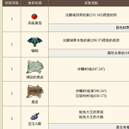
技能等級
食材名稱
採集地點
法蘭城貝蒂的家(231.102)裡面的田
1
高級蕃茄
顏色鮮
法蘭城畢夫魯的家(206.37)裡面的廚房
1
蝙蝠
愛吃水果的小
1
伊爾村域(647.247)
傳說的鹿皮
伊爾村域(東596.247)
1
亞留特村域(630.173)
鹿皮
鯰魚大王的胃袋
鯰魚大王的大腸
2
惡玉A菌
產生有