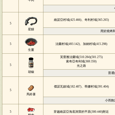
牛肉
維諾亞村域(425.466)、奇利村域(365.265)
5
星鰻
用於燒烤
5
法蘭村域(493.142)、加納村域(415.298)
生薑
芙蕾雅法蘭域(510.284)(501.275)
索奇亞奇利域(369.350)
5
光之路
胡椒
普通
傑諾瓦鎮域(182.487)、蒂娜村域(391.404)
5
馬鈴薯
小而飽
5
穿越維諾亞海底洞窟的平原(300.440)附近