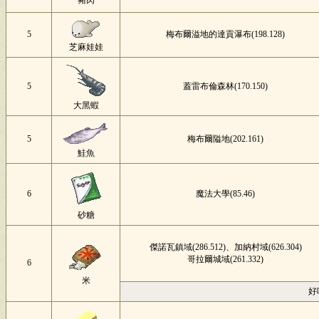
豬肉
5
梅布爾溢地的達貢瀑布(198.128)
芝麻娃娃
5
蓋雷布倫森林(170.150)
大黑蝦
5
梅布爾隘地(202.161)
鮭魚
6
魔法大學(85.46)
砂糖
傑諾瓦鎮域(286.512)、加納村域(626.304)
哥拉爾城域(261.332)
6
米
好