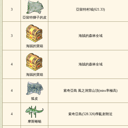
3
亞留特村域(621.33)
亞留特獅子的皮
3
海賊的森林全域
海賊的寶箱
4
海賊的森林全域
海賊的寶箱
4
索奇亞島 風之洞窟山頂(miss率極高)
狐皮
4
索奇亞島(528.326)學亂射附近
摩斯蜥蝪