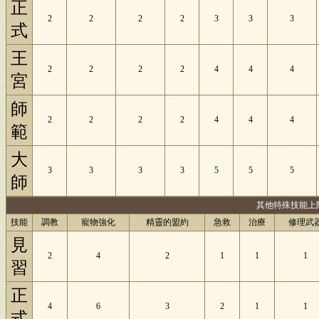
正
2
2
2
2
3
3
3
式
王
2
2
2
2
4
4
4
宮
師
2
2
2
2
4
4
4
範
大
3
3
3
3
5
5
5
師
其他特殊技能上
技能
調教
寵物強化
精靈的盟約
急救
治療
修理武
見
2
4
2
1
1
1
習
正
4
6
3
2
1
1
式