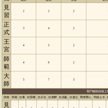
見
2
2
2
習
正
3
4
2
式
王
4
5
2
宮
師
4
6
2
範
大
5
7
3
師
戰鬥輔助技能上
技能
暗殺
抗毒
抗昏睡
抗石化
抗酒醉
抗混亂
抗遺忘
戰慄襲心
明鏡止水
見