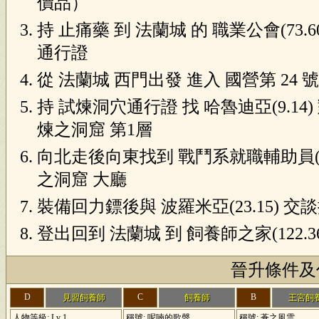
價品）
持 止痛藥 到 法蘭城 的 職業公會(73.60
通行證
從 法蘭城 西門出發 進入 國營第 24 號坑
持 試煉洞穴通行證 找 哈魯迪亞(9.1
煉之洞窟 第1層
向北走後向東找到 戰鬥系就職輔助員(2
之洞窟 大廳
裝備回力鏢後與 波羅米亞(23.15) 
登出回到 法蘭城 到 飼養師之家(122.36
晉升條件及
D
C
B
見習飼養師
飼養師
王宮飼
人物等級: Lv 1
稱號: 呢喃的歌聲
稱號: 蒼之風雲