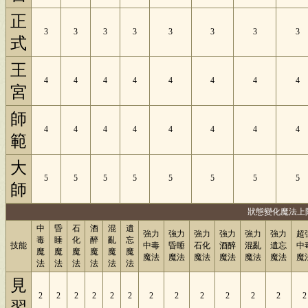
正
3
3
3
3
3
3
3
3
式
王
4
4
4
4
4
4
4
4
宮
師
4
4
4
4
4
4
4
4
範
大
5
5
5
5
5
5
5
5
師
狀態變化魔法上
中
昏
石
酒
混
遺
強力
強力
強力
強力
強力
強力
超
毒
睡
化
醉
亂
忘
技能
中毒
昏睡
石化
酒醉
混亂
遺忘
中
魔
魔
魔
魔
魔
魔
魔法
魔法
魔法
魔法
魔法
魔法
魔
法
法
法
法
法
法
見
2
2
2
2
2
2
2
2
2
2
2
2
2
習