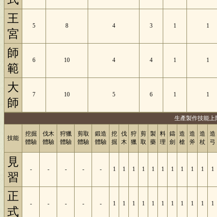
王
5
8
4
3
1
1
宮
師
6
10
4
4
1
1
範
大
7
10
5
6
1
1
師
生產製作技能上
挖掘
伐木
狩獵
剪取
鍛造
挖
伐
狩
剪
製
料
鑄
造
造
造
造
技能
體驗
體驗
體驗
體驗
體驗
掘
木
獵
取
藥
理
劍
槍
斧
杖
弓
見
-
-
-
-
-
1
1
1
1
1
1
1
1
1
1
1
習
正
-
-
-
-
-
1
1
1
1
1
1
1
1
1
1
1
式