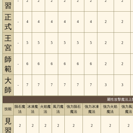
-
2
2
2
2
2
2
2
2
習
正
-
4
4
4
4
4
4
2
2
式
王
-
5
5
5
5
5
5
2
2
宮
師
-
6
6
6
6
6
6
2
2
範
大
-
7
7
7
7
7
7
3
3
師
屬性攻擊魔法上
隕石魔
冰凍魔
火焰魔
風刃魔
強力隕石
強力冰凍
強力火焰
強力風
技能
法
法
法
法
魔法
魔法
魔法
魔法
見
2
2
2
2
2
2
2
2
習