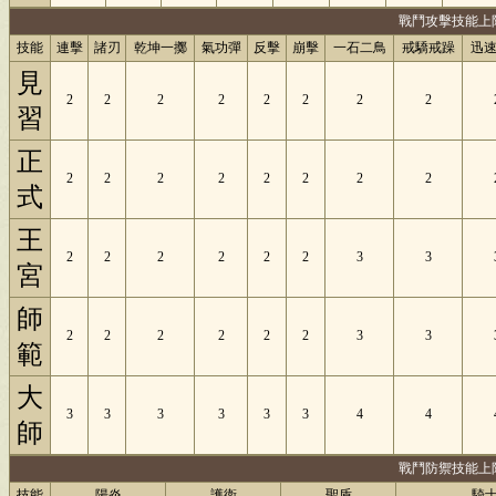
戰鬥攻擊技能上
技能
連擊
諸刃
乾坤一擲
氣功彈
反擊
崩擊
一石二鳥
戒驕戒躁
迅
見
2
2
2
2
2
2
2
2
習
正
2
2
2
2
2
2
2
2
式
王
2
2
2
2
2
2
3
3
宮
師
2
2
2
2
2
2
3
3
範
大
3
3
3
3
3
3
4
4
師
戰鬥防禦技能上
技能
陽炎
護衛
聖盾
騎