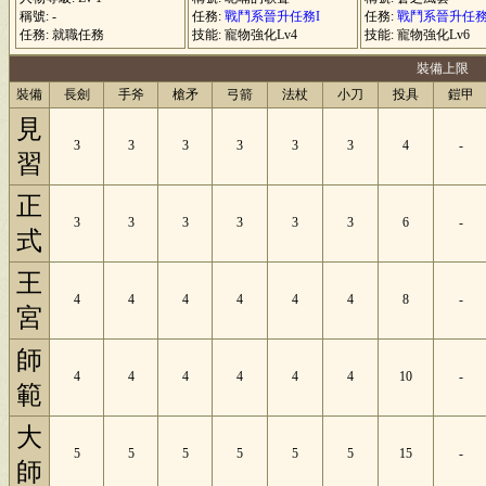
稱號: -
任務:
戰鬥系晉升任務I
任務:
戰鬥系晉升任務I
任務: 就職任務
技能: 寵物強化Lv4
技能: 寵物強化Lv6
裝備上限
裝備
長劍
手斧
槍矛
弓箭
法杖
小刀
投具
鎧甲
見
3
3
3
3
3
3
4
-
習
正
3
3
3
3
3
3
6
-
式
王
4
4
4
4
4
4
8
-
宮
師
4
4
4
4
4
4
10
-
範
大
5
5
5
5
5
5
15
-
師