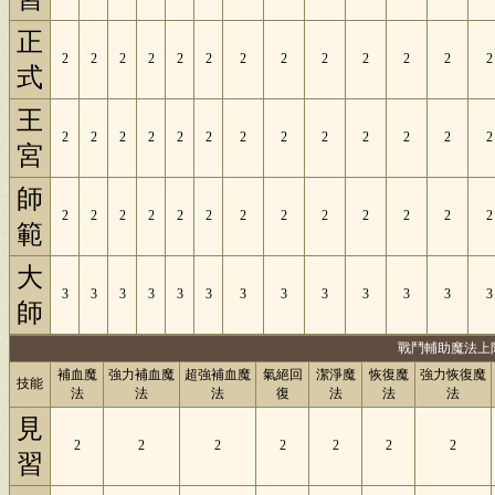
正
2
2
2
2
2
2
2
2
2
2
2
2
2
式
王
2
2
2
2
2
2
2
2
2
2
2
2
2
宮
師
2
2
2
2
2
2
2
2
2
2
2
2
2
範
大
3
3
3
3
3
3
3
3
3
3
3
3
3
師
戰鬥輔助魔法上
補血魔
強力補血魔
超強補血魔
氣絕回
潔淨魔
恢復魔
強力恢復魔
技能
法
法
法
復
法
法
法
見
2
2
2
2
2
2
2
習